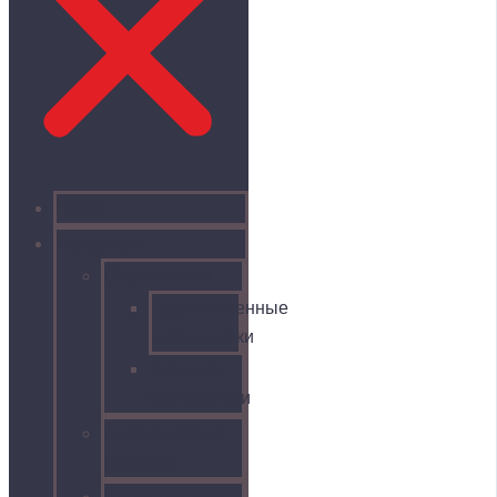
Глизе
Продукция
Светильники
Промышленные
светильники
Уличные
светильники
Алюминиевый
профиль